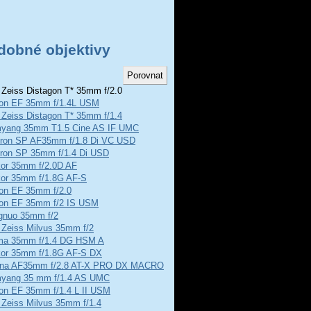
dobné objektivy
 Zeiss Distagon T* 35mm f/2.0
on EF 35mm f/1.4L USM
 Zeiss Distagon T* 35mm f/1.4
yang 35mm T1.5 Cine AS IF UMC
ron SP AF35mm f/1.8 Di VC USD
ron SP 35mm f/1.4 Di USD
kor 35mm f/2.0D AF
kor 35mm f/1.8G AF-S
on EF 35mm f/2.0
on EF 35mm f/2 IS USM
gnuo 35mm f/2
 Zeiss Milvus 35mm f/2
ma 35mm f/1.4 DG HSM A
kor 35mm f/1.8G AF-S DX
ina AF35mm f/2.8 AT-X PRO DX MACRO
yang 35 mm f/1.4 AS UMC
on EF 35mm f/1.4 L II USM
 Zeiss Milvus 35mm f/1.4