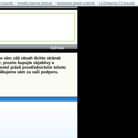
p tesztek
legjobb magyar fotósok
photoshop tippek-trükkök
LCD/plazma TV tesztek
ČEŠTINA
e vám zdá obsah těchto stránek
, prosím kupujte objektivy a
enství právě prostřednictvím tohoto
ěkujeme vám za vaší podporu.