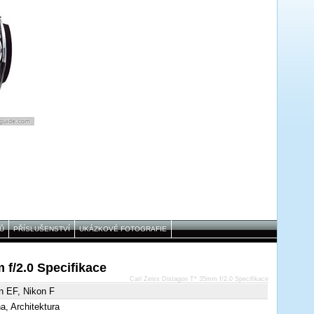
Ů
PŘÍSLUŠENSTVÍ
UKÁZKOVÉ FOTOGRAFIE
 f/2.0 Specifikace
Carl Zeiss Distagon T* 35mm f/2.0 Specifikace
n EF, Nikon F
na, Architektura