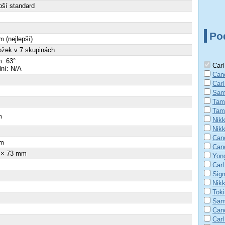
pší standard
Po
 (nejlepší)
ožek v 7 skupinách
: 63°
Carl
ální: N/A
Can
Carl
Sam
Tam
Tam
m
Nik
Nik
Can
m
Can
 × 73 mm
Yon
Carl
Sig
Nik
Tok
Sam
Can
Carl