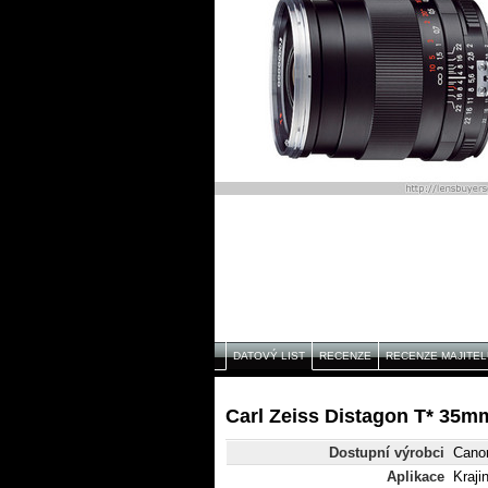
DATOVÝ LIST
RECENZE
RECENZE MAJITEL
Carl Zeiss Distagon T* 35mm
Dostupní výrobci
Cano
Aplikace
Kraji