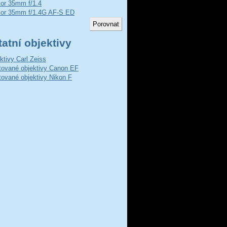
kor 35mm f/1.4
kor 35mm f/1.4G AF-S ED
atní objektivy
ktivy Carl Zeiss
ované objektivy Canon EF
ované objektivy Nikon F