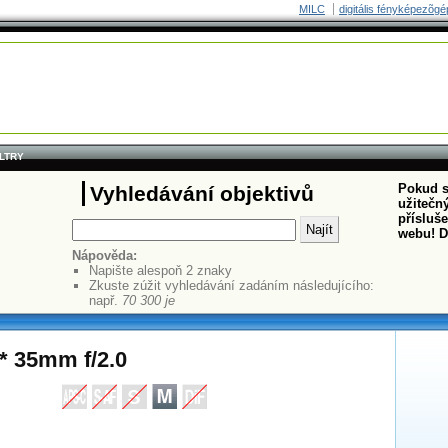
MILC
digitális fényképezõgé
ILTRY
Pokud s
Vyhledávání objektivů
užitečný
přísluš
webu! D
Nápověda:
Napište alespoň 2 znaky
Zkuste zúžit vyhledávání zadáním následujícího:
např.
70 300 je
T* 35mm f/2.0