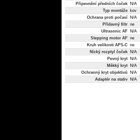
Připevnění předních čoček
N/A
Typ montáže
kov
Ochrana proti počasí
N/A
Přídavný filtr
ne
Ultrasonic AF
N/A
Stepping motor AF
ne
Kruh velikosti APS-C
ne
Nízký rozptyl čoček
N/A
Pevný kryt
N/A
Měkký kryt
N/A
Ochranný kryt objektivů
N/A
Adaptér na stativ
N/A