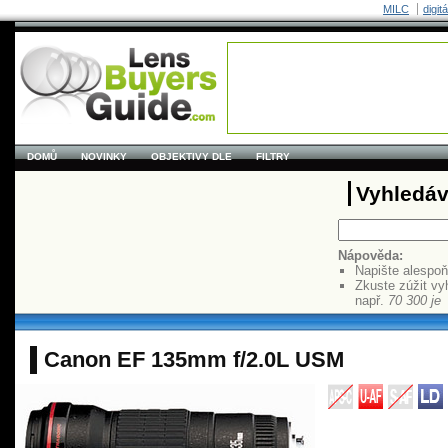
MILC
digit
DOMŮ
NOVINKY
OBJEKTIVY DLE
FILTRY
Vyhledáv
Nápověda:
Napište alespo
Zkuste zúžit vy
např.
70 300 je
Canon EF 135mm f/2.0L USM