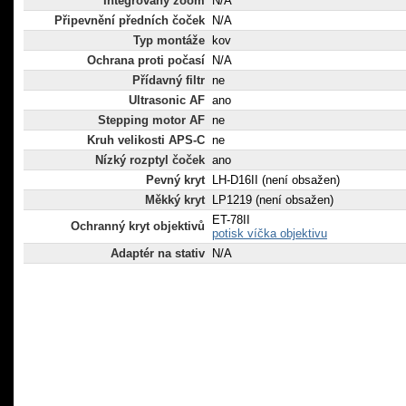
Integrovaný zoom
N/A
Připevnění předních čoček
N/A
Typ montáže
kov
Ochrana proti počasí
N/A
Přídavný filtr
ne
Ultrasonic AF
ano
Stepping motor AF
ne
Kruh velikosti APS-C
ne
Nízký rozptyl čoček
ano
Pevný kryt
LH-D16II (není obsažen)
Měkký kryt
LP1219 (není obsažen)
ET-78II
Ochranný kryt objektivů
potisk víčka objektivu
Adaptér na stativ
N/A