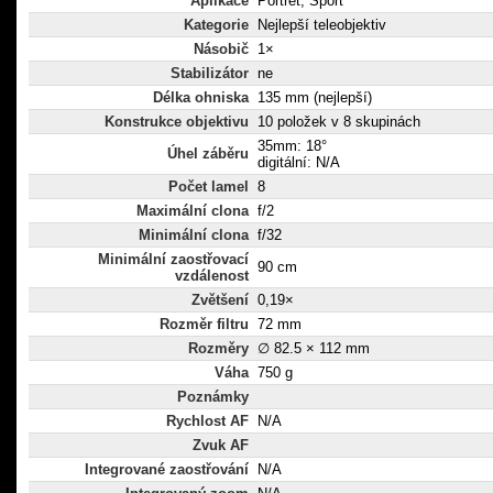
Aplikace
Portrét, Sport
Kategorie
Nejlepší teleobjektiv
Násobič
1×
Stabilizátor
ne
Délka ohniska
135 mm (nejlepší)
Konstrukce objektivu
10 položek v 8 skupinách
35mm: 18°
Úhel záběru
digitální: N/A
Počet lamel
8
Maximální clona
f/2
Minimální clona
f/32
Minimální zaostřovací
90 cm
vzdálenost
Zvětšení
0,19×
Rozměr filtru
72 mm
Rozměry
∅ 82.5 × 112 mm
Váha
750 g
Poznámky
Rychlost AF
N/A
Zvuk AF
Integrované zaostřování
N/A